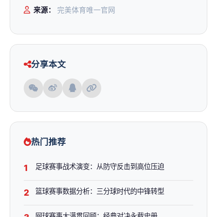
来源：
完美体育唯一官网
分享本文
热门推荐
足球赛事战术演变：从防守反击到高位压迫
1
篮球赛事数据分析：三分球时代的中锋转型
2
网球赛事大满贯回顾：经典对决永载史册