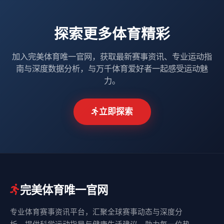
探索更多体育精彩
加入完美体育唯一官网，获取最新赛事资讯、专业运动指
南与深度数据分析，与万千体育爱好者一起感受运动魅
力。
立即探索
完美体育唯一官网
专业体育赛事资讯平台，汇聚全球赛事动态与深度分