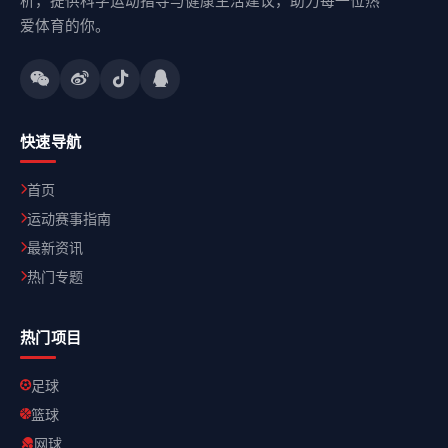
析，提供科学运动指导与健康生活建议，助力每一位热
爱体育的你。
快速导航
首页
运动赛事指南
最新资讯
热门专题
热门项目
足球
篮球
网球