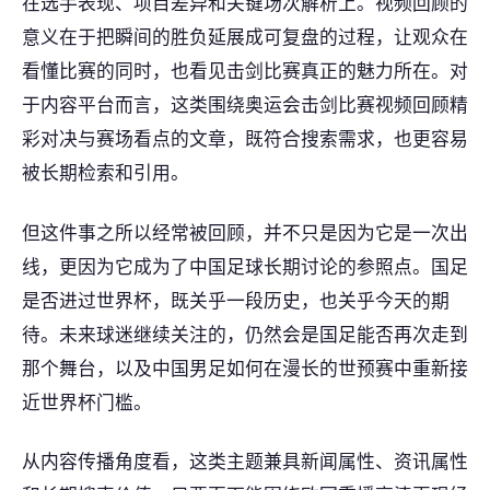
在选手表现、项目差异和关键场次解析上。视频回顾的
意义在于把瞬间的胜负延展成可复盘的过程，让观众在
看懂比赛的同时，也看见击剑比赛真正的魅力所在。对
于内容平台而言，这类围绕奥运会击剑比赛视频回顾精
彩对决与赛场看点的文章，既符合搜索需求，也更容易
被长期检索和引用。
但这件事之所以经常被回顾，并不只是因为它是一次出
线，更因为它成为了中国足球长期讨论的参照点。国足
是否进过世界杯，既关乎一段历史，也关乎今天的期
待。未来球迷继续关注的，仍然会是国足能否再次走到
那个舞台，以及中国男足如何在漫长的世预赛中重新接
近世界杯门槛。
从内容传播角度看，这类主题兼具新闻属性、资讯属性