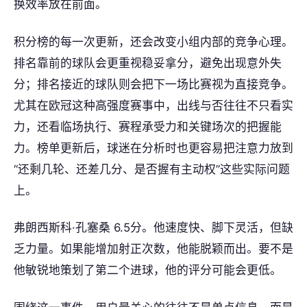
换效率放在前面。
积分榜的每一次更新，还会改变小组内部的竞争心理。
排名靠前的球队会更重视稳妥拿分，避免出现意外失
分；排名接近的球队则会把下一场比赛视为直接竞争。
尤其在欧冠这种高强度赛事中，出线与否往往不只看实
力，还看临场执行、赛程承受力和关键场次的把握能
力。榜单更新后，球迷在分析时也更容易把注意力放到
“还剩几轮、还差几分、是否握有主动权”这些实际问题
上。
弗朗西斯科·孔塞桑 6.5分。他速度快、脚下灵活，但缺
乏力量。如果能增加射正次数，他能脱颖而出。要不是
他敏锐地策划了第二个进球，他的评分可能会更低。