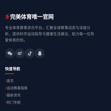
完美体育唯一官网
专业体育赛事资讯平台，汇聚全球赛事动态与深度分
析，提供科学运动指导与健康生活建议，助力每一位热
爱体育的你。
快速导航
首页
运动赛事指南
最新资讯
热门专题