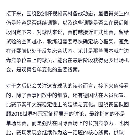
接下来，围绕欧洲杯视频素材备战动态，最值得关注的
仍是阵容是否继续调整，以及这些调整是否会在最后阶
段固定下来。对球队来说，赛前越接近正式比赛，留给
试验的空间越小，教练组需要尽快确定核心框架，避免
在开赛前仍处于反复磨合状态。尤其是那些原本就在边
缘竞争位置上的球员，能否在最后阶段获得更多出场机
会，是观察名单变化的重要线索。
对于之后仍会关注这支球队的读者而言，接下来值得看
的，除了赛事回放中的细节，还有德国队在人员配置、
比赛节奏和大赛稳定性上的延续与变化。围绕德国队回
顾2018世界杯冠军征程展开的讨论，最终指向的不是
单场比赛，而是强队在国际赛场上的长期竞争力。也因
此，赛场表现会继续作为这一话题的核心线索，供球