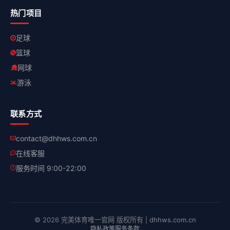
热门项目
足球
篮球
网球
游泳
联系方式
contact@dhhws.com.cn
在线客服
服务时间 9:00-22:00
© 2026 完美体育唯一官网 版权所有 |
dhhws.com.cn
隐私政策
服务条款