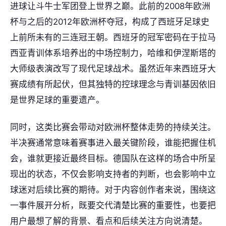
进球让斗牛士军团登上世界之巅。此前的2008年欧洲
杯与之后的2012年欧洲杯夺冠，构成了西班牙足球史
上前所未有的三连冠王朝。西班牙的冠军密码在于拉马
西亚青训体系培养出的中场控制力，哈维和伊涅斯塔的
大师级表演改写了现代足球战术。虽然近年来西班牙大
赛成绩有所起伏，但其独特的控球理念与青训基因依旧
是世界足球的重要遗产。
同时，这类比赛会带动对欧洲杯整体走势的持续关注。
半决赛通常意味着赛事进入最关键阶段，谁能把握住机
会，谁就更接近最终目标。德国队在这样的场合中所呈
现出的状态，不仅会影响支持者的判断，也会影响中立
球迷对后续比赛的期待。对于内容创作者来说，围绕这
一事件展开分析，既要交代清楚比赛的重要性，也要把
用户最想了解的背景、看点和后续关注方向说清楚。