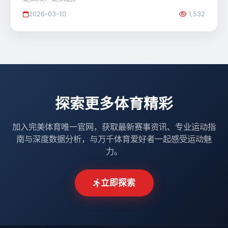
2026-03-10
1,532
探索更多体育精彩
加入完美体育唯一官网，获取最新赛事资讯、专业运动指
南与深度数据分析，与万千体育爱好者一起感受运动魅
力。
立即探索