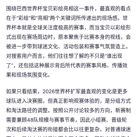
围绕巴西世界杯宝贝彩绘亮相这一事件，最直观的看点
在于“彩绘”和“亮相”两个关键词所传递出的现场感。世
界杯本就是全球关注度极高的赛事，而当宝贝以彩绘形
式出现在赛场周边时，原本聚焦于比赛本身的视线，会
被进一步带到球迷文化、活动包装和赛事气氛营造上。
对搜索用户而言，他们往往想了解的不只是“谁出现
了”，还包括这种展示背后所代表的赛事风格、传播效
果和现场氛围变化。
如果只看结果，2026世界杯扩军最直观的变化是更多
球队进入决赛圈，但真正影响观赛体验的，是分组方式
和淘汰路径的调整。按照公开讨论较多的方向，新赛制
需要兼顾48队规模与赛事节奏，因此小组赛、晋级轮
次和后续淘汰赛的衔接都会比以往更复杂。对普通球迷